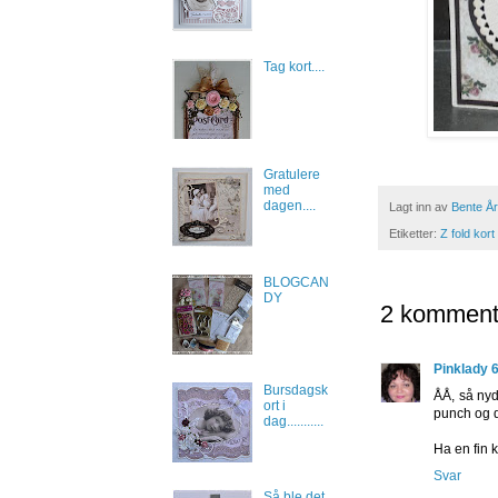
Tag kort....
Gratulere
med
dagen....
Lagt inn av
Bente År
Etiketter:
Z fold kort
BLOGCAN
DY
2 komment
Pinklady 
Bursdagsk
ÅÅ, så nyde
ort i
punch og d
dag...........
Ha en fin 
Svar
Så ble det