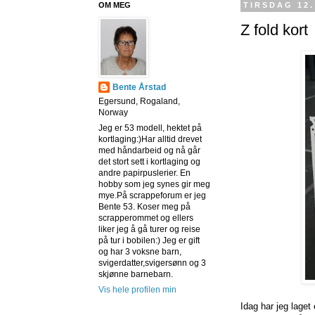
OM MEG
TIRSDAG 12.
Z fold kort
Bente Årstad
Egersund, Rogaland,
Norway
Jeg er 53 modell, hektet på
kortlaging:)Har alltid drevet
med håndarbeid og nå går
det stort sett i kortlaging og
andre papirpuslerier. En
hobby som jeg synes gir meg
mye.På scrappeforum er jeg
Bente 53. Koser meg på
scrapperommet og ellers
liker jeg å gå turer og reise
på tur i bobilen:) Jeg er gift
og har 3 voksne barn,
svigerdatter,svigersønn og 3
skjønne barnebarn.
Vis hele profilen min
Idag har jeg laget 