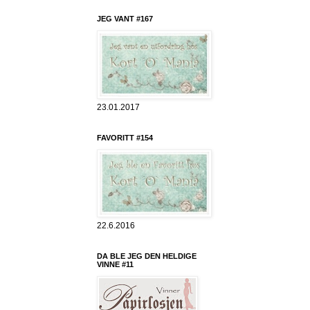
JEG VANT #167
23.01.2017
FAVORITT #154
22.6.2016
DA BLE JEG DEN HELDIGE
VINNE #11