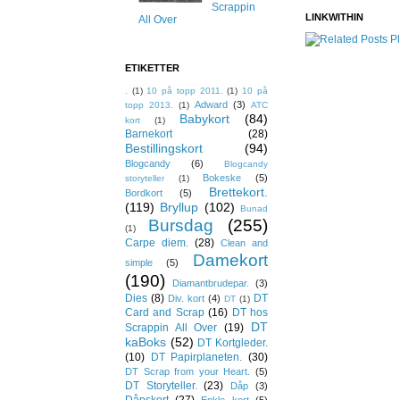
Scrappin
LINKWITHIN
All Over
ETIKETTER
.
(1)
10 på topp 2011.
(1)
10 på
Adward
(3)
topp 2013.
(1)
ATC
Babykort
(84)
kort
(1)
Barnekort
(28)
Bestillingskort
(94)
Blogcandy
(6)
Blogcandy
Bokeske
(5)
storyteller
(1)
Brettekort.
Bordkort
(5)
(119)
Bryllup
(102)
Bunad
Bursdag
(255)
(1)
Carpe diem.
(28)
Clean and
Damekort
simple
(5)
(190)
Diamantbrudepar.
(3)
Dies
(8)
DT
Div. kort
(4)
DT
(1)
Card and Scrap
(16)
DT hos
DT
Scrappin All Over
(19)
kaBoks
(52)
DT Kortgleder.
(10)
DT Papirplaneten.
(30)
DT Scrap from your Heart.
(5)
DT Storyteller.
(23)
Dåp
(3)