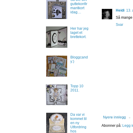
guttekonfir
mantkort
Heidi
13. 
idag....
Så mange f
Svar
Her har jeg
laget et
brettekort.
Bloggcand
y:)
Topp 10
2011.
Da var vi
Nyere innlegg
kommet til
en ny
Abonner på:
Legg i
Utfordring
hos