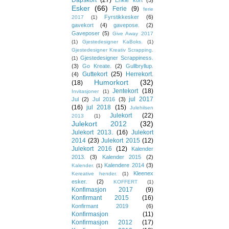
Dåpskort
(27)
Enkle kort
(5)
Esker
(66)
Ferie
(9)
ferie
Fyrstikkesker
(6)
2017
(1)
gavekort
(4)
gavepose.
(2)
Gaveposer
(5)
Give Away 2017
(1)
Gjestedesigner KaBoks.
(1)
Gjestedesigner Kreativ Scrapping.
Gjestedesigner Scrappiness.
(1)
(3)
Go Kreate.
(2)
Gullbryllup.
Guttekort
(25)
Herrekort.
(4)
Humorkort
(32)
(18)
Jentekort
(18)
Invitasjoner
(1)
jul 2017
Jul
(2)
Jul 2016
(3)
(16)
jul 2018
(15)
Julehilsen
Julekort
(22)
2013
(1)
Julekort 2012
(32)
Julekort 2013.
(16)
Julekort
2014
(23)
Julekort 2015
(12)
Julekort 2016
(12)
Kalender
2013.
(3)
Kalender 2015
(2)
Kalendere 2014
(3)
Kalender.
(1)
Kleenex
Kereative hender.
(1)
esker.
(2)
KOFFERT
(1)
Konfimasjon 2017
(9)
Konfirmant 2015
(16)
Konfirmant 2019
(6)
Konfirmasjon
(11)
Konfirmasjon 2012
(17)