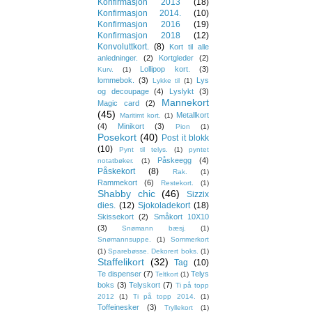
Konfirmasjon 2013
(18)
Konfirmasjon 2014.
(10)
Konfirmasjon 2016
(19)
Konfirmasjon 2018
(12)
Konvoluttkort.
(8)
Kort til alle
anledninger.
(2)
Kortgleder
(2)
Lollipop kort.
(3)
Kurv.
(1)
lommebok.
(3)
Lys
Lykke til
(1)
og decoupage
(4)
Lyslykt
(3)
Mannekort
Magic card
(2)
(45)
Metallkort
Maritimt kort.
(1)
(4)
Minikort
(3)
Pion
(1)
Posekort
(40)
Post it blokk
(10)
Pynt til telys.
(1)
pyntet
Påskeegg
(4)
notatbøker.
(1)
Påskekort
(8)
Rak.
(1)
Rammekort
(6)
Restekort.
(1)
Shabby chic
(46)
Sizzix
dies.
(12)
Sjokoladekort
(18)
Skissekort
(2)
Småkort 10X10
(3)
Snømann bæsj.
(1)
Snømannsuppe.
(1)
Sommerkort
(1)
Sparebøsse. Dekorert boks.
(1)
Staffelikort
(32)
Tag
(10)
Te dispenser
(7)
Telys
Teltkort
(1)
boks
(3)
Telyskort
(7)
Ti på topp
2012
(1)
Ti på topp 2014.
(1)
Toffeinesker
(3)
Tryllekort
(1)