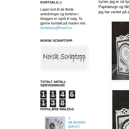
synes jeg er så kj
KORTSALG.:)
Papirdesign og få
Lager kort til de fleste
jeg har ventet på 
anledninger og kortene i
bloggen er også til salg. Ta
gjerne kontakt på mailen min.
bentekaa@frisurf.no
NORSK SCRAPTOPP
TOTALT ANTALL
SIDEVISNINGER
1
1
4
6
1
3
8
POPULÆRE INNLEGG
4
stk.Bestillin
gskort:)